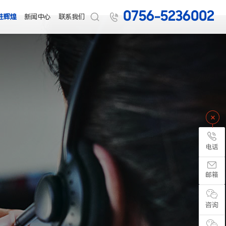
0756-5236002


进辉煌
新闻中心
联系我们
电话
邮箱
咨询