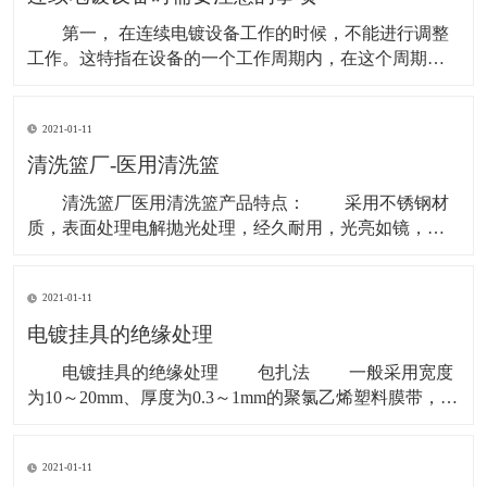
气体积聚某一
第一， 在连续电镀设备工作的时候，不能进行调整
工作。这特指在设备的一个工作周期内，在这个周期
内，最好不要进行任何的调整，或者是检修工作，否则
它就不能够进行连续的工作，这样，工作的各个结果之
2021-01-11
间就会产生一定的偏差，不利于标准化生产。 第
二， 调整好连续电镀设备的结构。每个零件和部件的紧
清洗篮厂-医用清洗篮
固度，润
清洗篮厂医用清洗篮产品特点： 采用不锈钢材
质，表面处理电解抛光处理，经久耐用，光亮如镜，不
生锈、不变型。运用微点电阻焊和无逢对焊的焊接技
术，使产品无突出焊点、无焊伤、无毛边、无脱落，安
2021-01-11
全使用。 网格化设计利于水或蒸汽的穿透，保证清
洗和灭菌效果。多个网筐可堆叠放置。 医用清洗篮
电镀挂具的绝缘处理
使用范
电镀挂具的绝缘处理 包扎法 一般采用宽度
为10～20mm、厚度为0.3～1mm的聚氯乙烯塑料膜带，在
电镀挂具需要绝缘的部位自下而上的进行包扎。包扎时
将绝缘带拉紧并缓慢的转动挂具，缠扎第二层时压住第
2021-01-11
一层的接缝，最后用金属丝扎紧。在挂钩上也可用尺寸