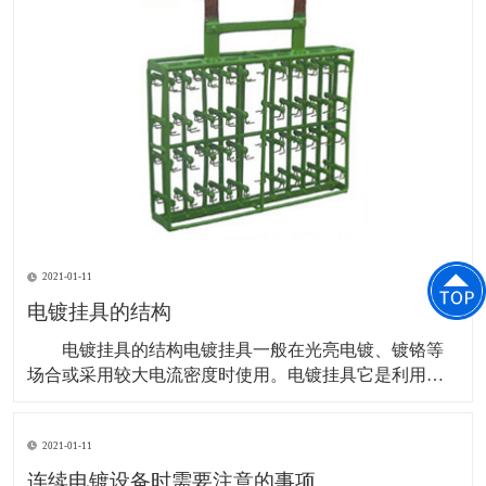
2021-01-11
电镀挂具的结构
电镀挂具的结构电镀挂具一般在光亮电镀、镀铬等
场合或采用较大电流密度时使用。电镀挂具它是利用挂
钩的弹性夹住零件的某一部位，依靠接触压力使其导电
良好。弹性的强弱由挂钩所用材质、线径、线长、板
2021-01-11
宽、板厚决定。电镀挂具无论用哪种方式悬挂零件，都
应保证零件在电镀时产生的气体顺利排出，以免产生的
连续电镀设备时需要注意的事项