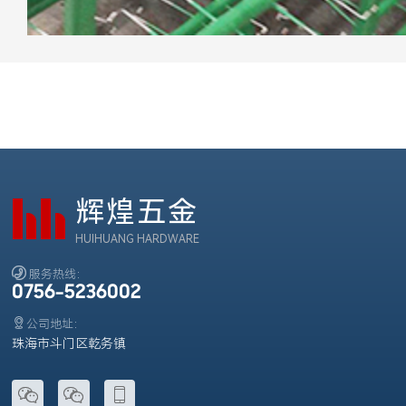
辉煌五金
HUIHUANG HARDWARE

服务热线：
0756-5236002

公司地址：
珠海市斗门区乾务镇


