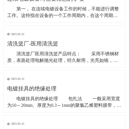
气体积聚某一
第一， 在连续电镀设备工作的时候，不能进行调整
工作。这特指在设备的一个工作周期内，在这个周期
内，最好不要进行任何的调整，或者是检修工作，否则
它就不能够进行连续的工作，这样，工作的各个结果之
2021-01-11
间就会产生一定的偏差，不利于标准化生产。 第
二， 调整好连续电镀设备的结构。每个零件和部件的紧
清洗篮厂-医用清洗篮
固度，润
清洗篮厂医用清洗篮产品特点： 采用不锈钢材
质，表面处理电解抛光处理，经久耐用，光亮如镜，不
生锈、不变型。运用微点电阻焊和无逢对焊的焊接技
术，使产品无突出焊点、无焊伤、无毛边、无脱落，安
2021-01-11
全使用。 网格化设计利于水或蒸汽的穿透，保证清
洗和灭菌效果。多个网筐可堆叠放置。 医用清洗篮
电镀挂具的绝缘处理
使用范
电镀挂具的绝缘处理 包扎法 一般采用宽度
为10～20mm、厚度为0.3～1mm的聚氯乙烯塑料膜带，在
电镀挂具需要绝缘的部位自下而上的进行包扎。包扎时
将绝缘带拉紧并缓慢的转动挂具，缠扎第二层时压住第
2021-01-11
一层的接缝，最后用金属丝扎紧。在挂钩上也可用尺寸