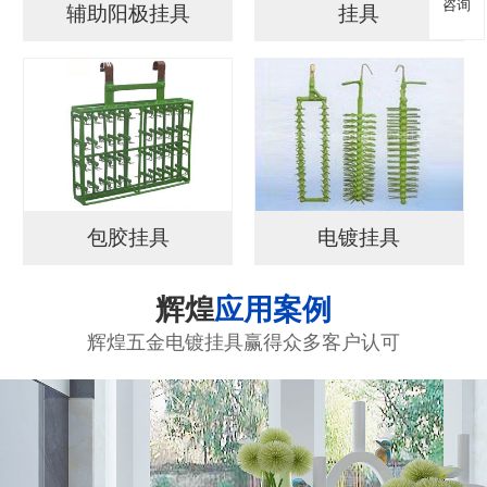
咨询
辅助阳极挂具
挂具
包胶挂具
电镀挂具
辉煌
应用案例
辉煌五金电镀挂具赢得众多客户认可