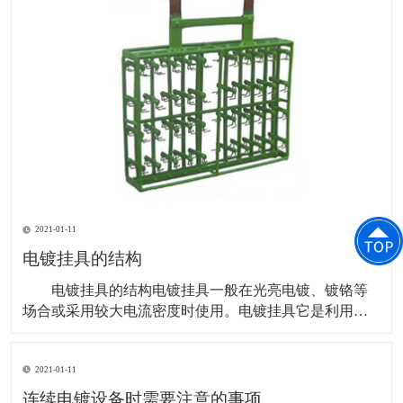
2021-01-11
电镀挂具的结构
电镀挂具的结构电镀挂具一般在光亮电镀、镀铬等
场合或采用较大电流密度时使用。电镀挂具它是利用挂
钩的弹性夹住零件的某一部位，依靠接触压力使其导电
良好。弹性的强弱由挂钩所用材质、线径、线长、板
2021-01-11
宽、板厚决定。电镀挂具无论用哪种方式悬挂零件，都
应保证零件在电镀时产生的气体顺利排出，以免产生的
连续电镀设备时需要注意的事项