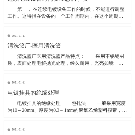
气体积聚某一
第一， 在连续电镀设备工作的时候，不能进行调整
工作。这特指在设备的一个工作周期内，在这个周期
内，最好不要进行任何的调整，或者是检修工作，否则
它就不能够进行连续的工作，这样，工作的各个结果之
2021-01-11
间就会产生一定的偏差，不利于标准化生产。 第
二， 调整好连续电镀设备的结构。每个零件和部件的紧
清洗篮厂-医用清洗篮
固度，润
清洗篮厂医用清洗篮产品特点： 采用不锈钢材
质，表面处理电解抛光处理，经久耐用，光亮如镜，不
生锈、不变型。运用微点电阻焊和无逢对焊的焊接技
术，使产品无突出焊点、无焊伤、无毛边、无脱落，安
2021-01-11
全使用。 网格化设计利于水或蒸汽的穿透，保证清
洗和灭菌效果。多个网筐可堆叠放置。 医用清洗篮
电镀挂具的绝缘处理
使用范
电镀挂具的绝缘处理 包扎法 一般采用宽度
为10～20mm、厚度为0.3～1mm的聚氯乙烯塑料膜带，在
电镀挂具需要绝缘的部位自下而上的进行包扎。包扎时
将绝缘带拉紧并缓慢的转动挂具，缠扎第二层时压住第
2021-01-11
一层的接缝，最后用金属丝扎紧。在挂钩上也可用尺寸