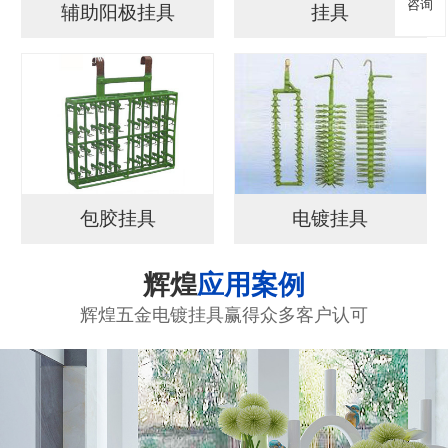
咨询
辅助阳极挂具
挂具
包胶挂具
电镀挂具
辉煌
应用案例
辉煌五金电镀挂具赢得众多客户认可