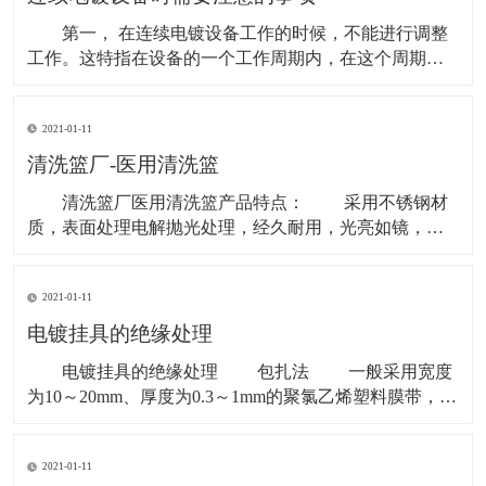
气体积聚某一
第一， 在连续电镀设备工作的时候，不能进行调整
工作。这特指在设备的一个工作周期内，在这个周期
内，最好不要进行任何的调整，或者是检修工作，否则
它就不能够进行连续的工作，这样，工作的各个结果之
2021-01-11
间就会产生一定的偏差，不利于标准化生产。 第
二， 调整好连续电镀设备的结构。每个零件和部件的紧
清洗篮厂-医用清洗篮
固度，润
清洗篮厂医用清洗篮产品特点： 采用不锈钢材
质，表面处理电解抛光处理，经久耐用，光亮如镜，不
生锈、不变型。运用微点电阻焊和无逢对焊的焊接技
术，使产品无突出焊点、无焊伤、无毛边、无脱落，安
2021-01-11
全使用。 网格化设计利于水或蒸汽的穿透，保证清
洗和灭菌效果。多个网筐可堆叠放置。 医用清洗篮
电镀挂具的绝缘处理
使用范
电镀挂具的绝缘处理 包扎法 一般采用宽度
为10～20mm、厚度为0.3～1mm的聚氯乙烯塑料膜带，在
电镀挂具需要绝缘的部位自下而上的进行包扎。包扎时
将绝缘带拉紧并缓慢的转动挂具，缠扎第二层时压住第
2021-01-11
一层的接缝，最后用金属丝扎紧。在挂钩上也可用尺寸