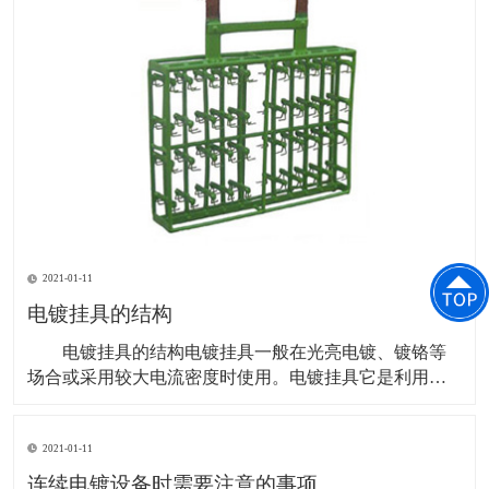
2021-01-11
电镀挂具的结构
电镀挂具的结构电镀挂具一般在光亮电镀、镀铬等
场合或采用较大电流密度时使用。电镀挂具它是利用挂
钩的弹性夹住零件的某一部位，依靠接触压力使其导电
良好。弹性的强弱由挂钩所用材质、线径、线长、板
2021-01-11
宽、板厚决定。电镀挂具无论用哪种方式悬挂零件，都
应保证零件在电镀时产生的气体顺利排出，以免产生的
连续电镀设备时需要注意的事项