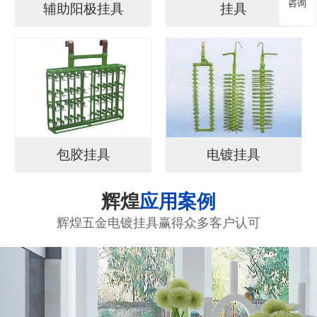
咨询
辅助阳极挂具
挂具
包胶挂具
电镀挂具
辉煌
应用案例
辉煌五金电镀挂具赢得众多客户认可